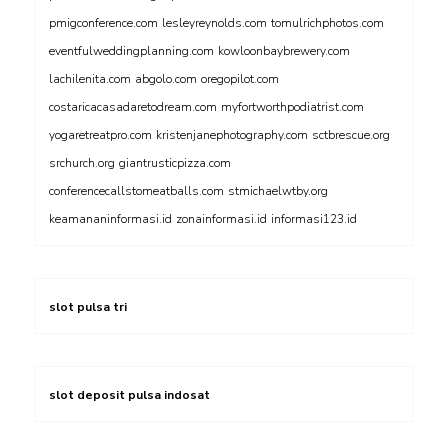
pmigconference.com
lesleyreynolds.com
tomulrichphotos.com
eventfulweddingplanning.com
kowloonbaybrewery.com
lachilenita.com
abgolo.com
oregopilot.com
costaricacasadaretodream.com
myfortworthpodiatrist.com
yogaretreatpro.com
kristenjanephotography.com
sctbrescue.org
srchurch.org
giantrusticpizza.com
conferencecallstomeatballs.com
stmichaelwtby.org
keamananinformasi.id
zonainformasi.id
informasi123.id
slot pulsa tri
slot deposit pulsa indosat