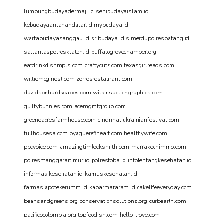
lumbungbudayadermaji.id
senibudayaislam.id
kebudayaantanahdatar.id
mybudaya.id
wartabudayasanggau.id
sribudaya.id
simerdupolresbatang.id
satlantaspolresklaten.id
buffalogrovechamber.org
eatdrinkdishmpls.com
craftycutz.com
texasgirlreads.com
williemcginest.com
zorrosrestaurant.com
davidsonhardscapes.com
wilkinsactiongraphics.com
guiltybunnies.com
acemgmtgroup.com
greeneacresfarmhouse.com
cincinnatiukrainianfestival.com
fullhousesa.com
oyaguerefineart.com
healthywife.com
pbcvoice.com
amazingtimlocksmith.com
marrakechimmo.com
polresmanggaraitimur.id
polrestoba.id
infotentangkesehatan.id
informasikesehatan.id
kamuskesehatan.id
farmasiapotekerumm.id
kabarmataram.id
cakelifeeveryday.com
beansandgreens.org
conservationsolutions.org
curbearth.com
pacificocolombia.org
topfoodish.com
hello-trove.com