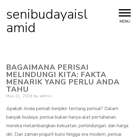
senibudayaisl
Skip
to
amid
MENU
content
BAGAIMANA PERISAI
MELINDUNGI KITA: FAKTA
MENARIK YANG PERLU ANDA
TAHU
Posted
May 21, 2026
by
admin
on
Apakah Anda pernah berpikir tentang perisai? Dalam
banyak budaya, perisai bukan hanya alat pertahanan;
mereka melambangkan kekuatan, perlindungan, dan harga
diri. Dari zaman prajurit kuno hingga era modern, perisai