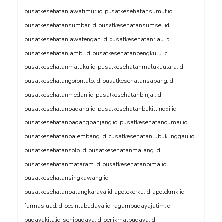
pusatkesehatanjawatimur.id
pusatkesehatansumut.id
pusatkesehatansumbar.id
pusatkesehatansumsel.id
pusatkesehatanjawatengah.id
pusatkesehatanriau.id
pusatkesehatanjambi.id
pusatkesehatanbengkulu.id
pusatkesehatanmaluku.id
pusatkesehatanmalukuutara.id
pusatkesehatangorontalo.id
pusatkesehatansabang.id
pusatkesehatanmedan.id
pusatkesehatanbinjai.id
pusatkesehatanpadang.id
pusatkesehatanbukittinggi.id
pusatkesehatanpadangpanjang.id
pusatkesehatandumai.id
pusatkesehatanpalembang.id
pusatkesehatanlubuklinggau.id
pusatkesehatansolo.id
pusatkesehatanmalang.id
pusatkesehatanmataram.id
pusatkesehatanbima.id
pusatkesehatansingkawang.id
pusatkesehatanpalangkaraya.id
apotekerku.id
apotekmk.id
farmasiuad.id
pecintabudaya.id
ragambudayajatim.id
budayakita.id
senibudaya.id
penikmatbudaya.id