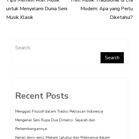
Tips Memilih Alat Musik
Tren Musik Tradisional di Era
Post
untuk Menyelami Dunia Seni
Modern: Apa yang Perlu
navigation
Musik Klasik
Diketahui?
Search
Search
Recent Posts
Menggali Filosofi dalam Tradisi Petilasan Indonesia
Mengenal Seni Rupa Dua Dimensi: Sejarah dan
Perkembangannya
Kenali Jenis-jenis Makam Leluhur dan Maknanya dalam