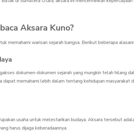
u Batak di Sumatera Utara, aksara ini mencerminkan kepercayaan
baca Aksara Kuno?
ntuk memahami warisan sejarah bangsa. Berikut beberapa alasann
daya
gakses dokumen-dokumen sejarah yang mungkin telah hilang d
a dapat memahami lebih dalam tentang kehidupan masyarakat d
pakan usaha untuk melestarikan budaya. Aksara tersebut adal
yang harus dijaga keberadaannya.