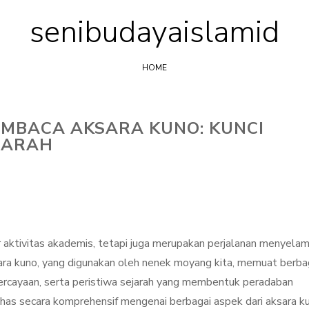
senibudayaislamid
Skip
to
content
HOME
MBACA AKSARA KUNO: KUNCI
JARAH
aktivitas akademis, tetapi juga merupakan perjalanan menyelam
ara kuno, yang digunakan oleh nenek moyang kita, memuat berba
ercayaan, serta peristiwa sejarah yang membentuk peradaban
ahas secara komprehensif mengenai berbagai aspek dari aksara k