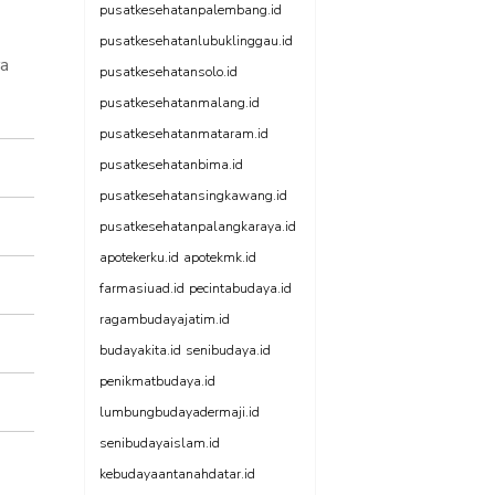
pusatkesehatanpalembang.id
pusatkesehatanlubuklinggau.id
ra
pusatkesehatansolo.id
pusatkesehatanmalang.id
pusatkesehatanmataram.id
pusatkesehatanbima.id
pusatkesehatansingkawang.id
pusatkesehatanpalangkaraya.id
apotekerku.id
apotekmk.id
farmasiuad.id
pecintabudaya.id
ragambudayajatim.id
budayakita.id
senibudaya.id
penikmatbudaya.id
lumbungbudayadermaji.id
senibudayaislam.id
kebudayaantanahdatar.id