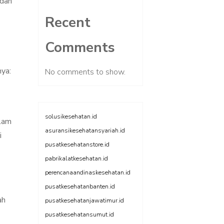
 dan
Recent
Comments
ya:
No comments to show.
solusikesehatan.id
alam
asuransikesehatansyariah.id
i
pusatkesehatanstore.id
pabrikalatkesehatan.id
perencanaandinaskesehatan.id
pusatkesehatanbanten.id
ah
pusatkesehatanjawatimur.id
pusatkesehatansumut.id