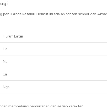
logi
ng perlu Anda ketahui. Berikut ini adalah contoh simbol dari Aksa
Huruf Latin
Ha
Na
Ca
Nga
ngan mempelajari pengucapan dari setiap karakter.