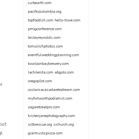
curbearth.com
pacificocolombia.org
topfoodish.com
hello-trove.com
pmigconference.com
lesleyreynolds.com
tomulrichphotos.com
eventfulweddingplanning.com
kowloonbaybrewery.com
lachilenita.com
abgolo.com
oregopilot.com
i
costaricacasadaretodream.com
myfortworthpodiatrist.com
yogaretreatpro.com
kristenjanephotography.com
ebut
sctbrescue.org
srchurch.org
i.
giantrusticpizza.com