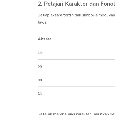
2.
Pelajari Karakter dan Fono
Setiap aksara terdiri dari simbol-simbol ya
Jawa:
Aksara
ꦲ
ꦤ
ꦕ
ꦔ
Setelah mempelajari karakter, lanjutkan de