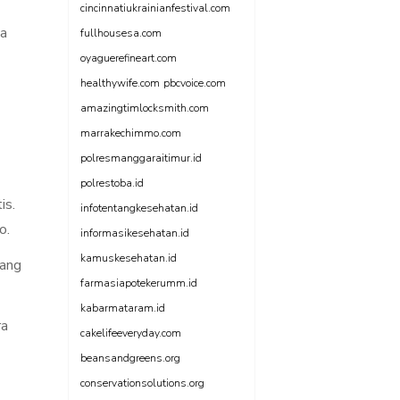
cincinnatiukrainianfestival.com
ya
fullhousesa.com
oyaguerefineart.com
healthywife.com
pbcvoice.com
amazingtimlocksmith.com
marrakechimmo.com
polresmanggaraitimur.id
polrestoba.id
is.
infotentangkesehatan.id
o.
informasikesehatan.id
kamuskesehatan.id
tang
farmasiapotekerumm.id
kabarmataram.id
ra
cakelifeeveryday.com
beansandgreens.org
conservationsolutions.org