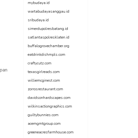
mybudaya.id
wartabudayasanggau.id
sribudaya.id
simerdupolresbatang.id
satlantaspolresklaten.id
buffalogrovechamber.org
eatdrinkdishmpls.com
craftycutz.com
ipan
texasgirlreads.com
williemcginest.com
zorrosrestaurant.com
davidsonhardscapes.com
wilkinsactiongraphics.com
guiltybunnies.com
acemgmtgroup.com
greeneacresfarmhouse.com