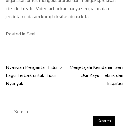
digunakan untuk mengeksplorasi dan mengekspresikan
ide-ide kreatif. Video art bukan hanya seni; ia adalah
jendela ke dalam kompleksitas dunia kita.
Posted in
Seni
Nyanyian Pengantar Tidur: 7
Menjelajahi Keindahan Seni
Post
Lagu Terbaik untuk Tidur
Ukir Kayu: Teknik dan
navigation
Nyenyak
Inspirasi
Search
Search