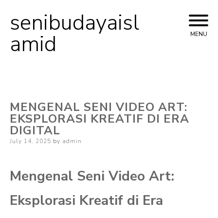
senibudayaisl
Skip
to
amid
MENU
content
MENGENAL SENI VIDEO ART:
EKSPLORASI KREATIF DI ERA
DIGITAL
Posted
July 14, 2025
by
admin
on
Mengenal Seni Video Art:
Eksplorasi Kreatif di Era