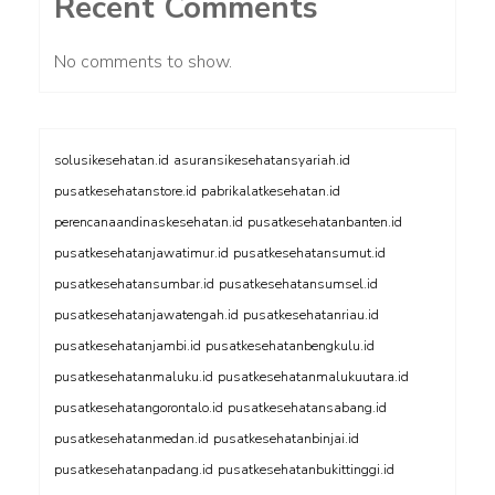
Recent Comments
No comments to show.
solusikesehatan.id
asuransikesehatansyariah.id
pusatkesehatanstore.id
pabrikalatkesehatan.id
perencanaandinaskesehatan.id
pusatkesehatanbanten.id
pusatkesehatanjawatimur.id
pusatkesehatansumut.id
pusatkesehatansumbar.id
pusatkesehatansumsel.id
pusatkesehatanjawatengah.id
pusatkesehatanriau.id
pusatkesehatanjambi.id
pusatkesehatanbengkulu.id
pusatkesehatanmaluku.id
pusatkesehatanmalukuutara.id
pusatkesehatangorontalo.id
pusatkesehatansabang.id
pusatkesehatanmedan.id
pusatkesehatanbinjai.id
pusatkesehatanpadang.id
pusatkesehatanbukittinggi.id