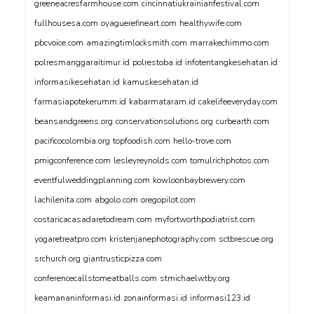
greeneacresfarmhouse.com
cincinnatiukrainianfestival.com
fullhousesa.com
oyaguerefineart.com
healthywife.com
pbcvoice.com
amazingtimlocksmith.com
marrakechimmo.com
polresmanggaraitimur.id
polrestoba.id
infotentangkesehatan.id
informasikesehatan.id
kamuskesehatan.id
farmasiapotekerumm.id
kabarmataram.id
cakelifeeveryday.com
beansandgreens.org
conservationsolutions.org
curbearth.com
pacificocolombia.org
topfoodish.com
hello-trove.com
pmigconference.com
lesleyreynolds.com
tomulrichphotos.com
eventfulweddingplanning.com
kowloonbaybrewery.com
lachilenita.com
abgolo.com
oregopilot.com
costaricacasadaretodream.com
myfortworthpodiatrist.com
yogaretreatpro.com
kristenjanephotography.com
sctbrescue.org
srchurch.org
giantrusticpizza.com
conferencecallstomeatballs.com
stmichaelwtby.org
keamananinformasi.id
zonainformasi.id
informasi123.id