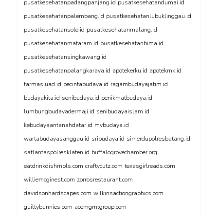
pusatkesehatanpadangpanjang.id
pusatkesehatandumai.id
pusatkesehatanpalembang.id
pusatkesehatanlubuklinggau.id
pusatkesehatansolo.id
pusatkesehatanmalang.id
pusatkesehatanmataram.id
pusatkesehatanbima.id
pusatkesehatansingkawang.id
pusatkesehatanpalangkaraya.id
apotekerku.id
apotekmk.id
farmasiuad.id
pecintabudaya.id
ragambudayajatim.id
budayakita.id
senibudaya.id
penikmatbudaya.id
lumbungbudayadermaji.id
senibudayaislam.id
kebudayaantanahdatar.id
mybudaya.id
wartabudayasanggau.id
sribudaya.id
simerdupolresbatang.id
satlantaspolresklaten.id
buffalogrovechamber.org
eatdrinkdishmpls.com
craftycutz.com
texasgirlreads.com
williemcginest.com
zorrosrestaurant.com
davidsonhardscapes.com
wilkinsactiongraphics.com
guiltybunnies.com
acemgmtgroup.com