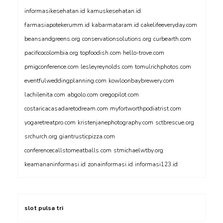
informasikesehatan.id
kamuskesehatan.id
farmasiapotekerumm.id
kabarmataram.id
cakelifeeveryday.com
beansandgreens.org
conservationsolutions.org
curbearth.com
pacificocolombia.org
topfoodish.com
hello-trove.com
pmigconference.com
lesleyreynolds.com
tomulrichphotos.com
eventfulweddingplanning.com
kowloonbaybrewery.com
lachilenita.com
abgolo.com
oregopilot.com
costaricacasadaretodream.com
myfortworthpodiatrist.com
yogaretreatpro.com
kristenjanephotography.com
sctbrescue.org
srchurch.org
giantrusticpizza.com
conferencecallstomeatballs.com
stmichaelwtby.org
keamananinformasi.id
zonainformasi.id
informasi123.id
slot pulsa tri