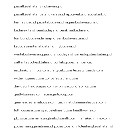
pusatkesehatansingkawang.id
pusatkesehatanpalangkaraya.id
apotekerku.id
apotekmk.id
farmasiuad.id
pecintabudaya.id
ragambudayajatim.id
budayakita.id
senibudaya.id
penikmatbudaya.id
lumbungbudayadermaji.id
senibudayaislam.id
kebudayaantanahdatar.id
mybudaya.id
wartabudayasanggau.id
sribudaya.id
simerdupolresbatang.id
satlantaspolresklaten.id
buffalogrovechamber.org
eatdrinkdishmpls.com
craftycutz.com
texasgirlreads.com
williemcginest.com
zorrosrestaurant.com
davidsonhardscapes.com
wilkinsactiongraphics.com
guiltybunnies.com
acemgmtgroup.com
greeneacresfarmhouse.com
cincinnatiukrainianfestival.com
fullhousesa.com
oyaguerefineart.com
healthywife.com
pbcvoice.com
amazingtimlocksmith.com
marrakechimmo.com
polresmanggaraitimur.id
polrestoba.id
infotentangkesehatan.id