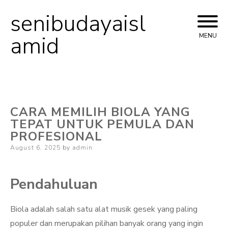
senibudayaisl
Skip
to
amid
MENU
content
CARA MEMILIH BIOLA YANG
TEPAT UNTUK PEMULA DAN
PROFESIONAL
Posted
August 6, 2025
by
admin
on
Pendahuluan
Biola adalah salah satu alat musik gesek yang paling
populer dan merupakan pilihan banyak orang yang ingin