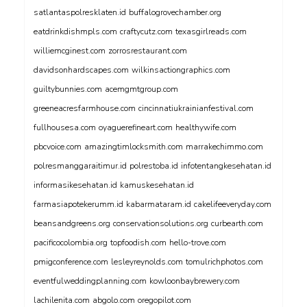
satlantaspolresklaten.id
buffalogrovechamber.org
eatdrinkdishmpls.com
craftycutz.com
texasgirlreads.com
williemcginest.com
zorrosrestaurant.com
davidsonhardscapes.com
wilkinsactiongraphics.com
guiltybunnies.com
acemgmtgroup.com
greeneacresfarmhouse.com
cincinnatiukrainianfestival.com
fullhousesa.com
oyaguerefineart.com
healthywife.com
pbcvoice.com
amazingtimlocksmith.com
marrakechimmo.com
polresmanggaraitimur.id
polrestoba.id
infotentangkesehatan.id
informasikesehatan.id
kamuskesehatan.id
farmasiapotekerumm.id
kabarmataram.id
cakelifeeveryday.com
beansandgreens.org
conservationsolutions.org
curbearth.com
pacificocolombia.org
topfoodish.com
hello-trove.com
pmigconference.com
lesleyreynolds.com
tomulrichphotos.com
eventfulweddingplanning.com
kowloonbaybrewery.com
lachilenita.com
abgolo.com
oregopilot.com