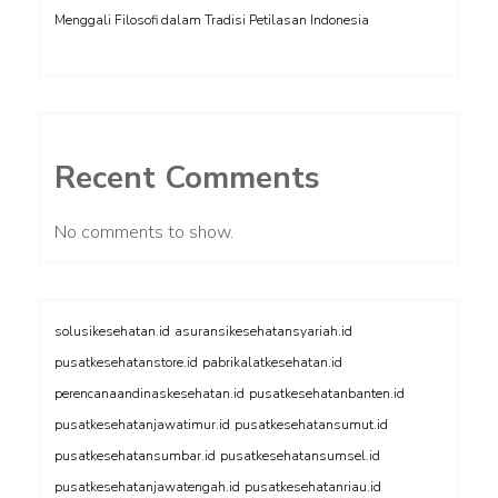
Menggali Filosofi dalam Tradisi Petilasan Indonesia
Recent Comments
No comments to show.
solusikesehatan.id
asuransikesehatansyariah.id
pusatkesehatanstore.id
pabrikalatkesehatan.id
perencanaandinaskesehatan.id
pusatkesehatanbanten.id
pusatkesehatanjawatimur.id
pusatkesehatansumut.id
pusatkesehatansumbar.id
pusatkesehatansumsel.id
pusatkesehatanjawatengah.id
pusatkesehatanriau.id