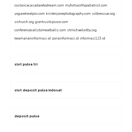
costaricacasadaretodream.com
myfortworthpodiatrist.com
yogaretreatpro.com
kristenjanephotography.com
sctbrescue.org
srchurch.org
giantrusticpizza.com
conferencecallstomeatballs.com
stmichaelwtby.org
keamananinformasi.id
zonainformasi.id
informasi123.id
slot pulsa tri
slot deposit pulsa indosat
deposit pulsa