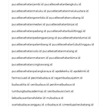
pusatkesehatanjambi.id
pusatkesehatanbengkulu.id
pusatkesehatanmaluku.id
pusatkesehatanmalukuutara.id
pusatkesehatangorontalo.id
pusatkesehatansabang.id
pusatkesehatanmedan.id
pusatkesehatanbinjai.id
pusatkesehatanpadang.id
pusatkesehatanbukittinggi.id
pusatkesehatanpadangpanjang.id
pusatkesehatandumai.id
pusatkesehatanpalembang.id
pusatkesehatanlubuklinggau.id
pusatkesehatansolo.id
pusatkesehatanmalang.id
pusatkesehatanmataram.id
pusatkesehatanbima.id
pusatkesehatansingkawang.id
pusatkesehatanpalangkaraya.id
apotekerku.id
apotekmk.id
farmasiuad.id
pecintabudaya.id
ragambudayajatim.id
budayakita.id
senibudaya.id
penikmatbudaya.id
lumbungbudayadermaji.id
senibudayaislam.id
kebudayaantanahdatar.id
mybudaya.id
wartabudayasanggau.id
sribudaya.id
simerdupolresbatang.id